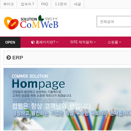
북마크
접속자 7
FAQ
1:1문의
새글
Home
홈페이지란?
SITE 제작절차
쇼핑몰
OPEN
ERP