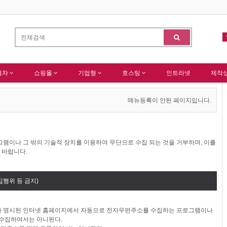
창원,마산,진해,함안,경
알림
작절차
쇼핑몰
기업형
호스팅
인트라넷
제작
메뉴등록이 안된 페이지입니다.
램이나 그 밖의 기술적 장치를 이용하여 무단으로 수집 되는 것을 거부하며, 이를
 바랍니다.
행위 등 금지)
가 명시된 인터넷 홈페이지에서 자동으로 전자우편주소를 수집하는 프로그램이나
 수집하여서는 아니된다.