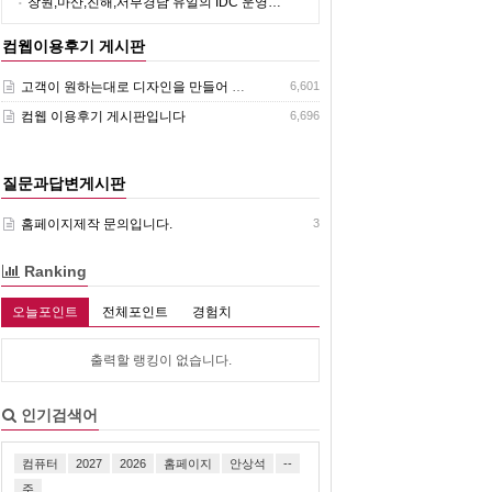
창원,마산,진해,서부경남 유일의 IDC 운영…
컴웹이용후기 게시판
고객이 원하는대로 디자인을 만들어 주셔서 고맙습니다 정말고맙습니다.
6,601
컴웹 이용후기 게시판입니다
6,696
질문과답변게시판
홈페이지제작 문의입니다.
3
Ranking
오늘포인트
전체포인트
경험치
출력할 랭킹이 없습니다.
인기검색어
컴퓨터
2027
2026
홈페이지
안상석
--
주