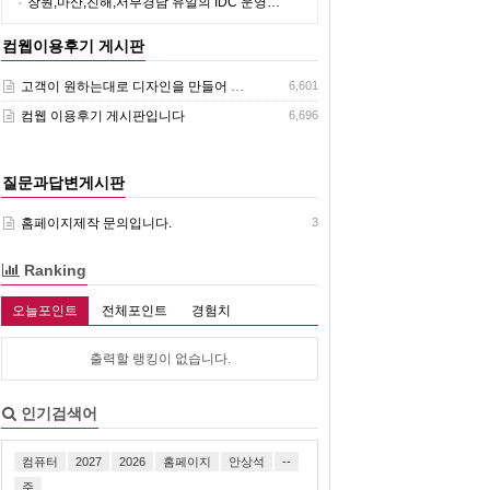
창원,마산,진해,서부경남 유일의 IDC 운영…
컴웹이용후기 게시판
고객이 원하는대로 디자인을 만들어 주셔서 고맙습니다 정말고맙습니다.
6,601
컴웹 이용후기 게시판입니다
6,696
질문과답변게시판
홈페이지제작 문의입니다.
3
Ranking
오늘포인트
전체포인트
경험치
출력할 랭킹이 없습니다.
인기검색어
컴퓨터
2027
2026
홈페이지
안상석
--
주