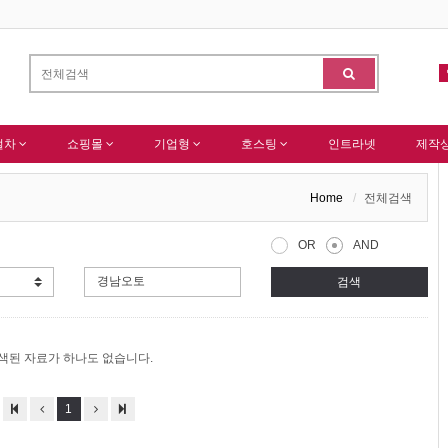
창
알림
작절차
쇼핑몰
기업형
호스팅
인트라넷
제작
Home
전체검색
OR
AND
검색
색된 자료가 하나도 없습니다.
1