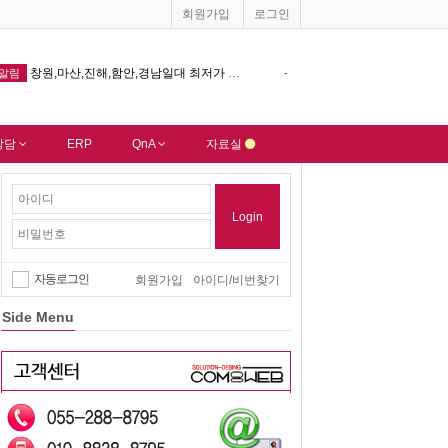
회원가입
로그인
원,마산,진해,함안,경남일대 최저가 홈페이지제작 해드립니다.
컴웹 솔루션에 오신것을 진심으로 환
-
알림
상담
ERP
QnA
자료실
Login
자동로그인
회원가입
아이디/비번찾기
Side Menu