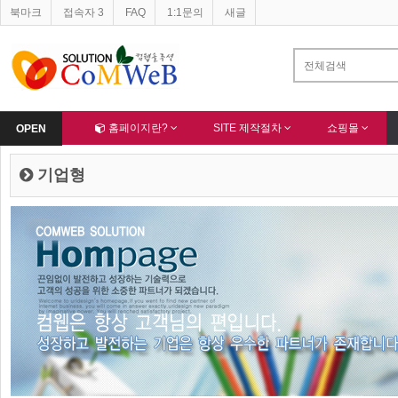
북마크
접속자 3
FAQ
1:1문의
새글
Home
홈페이지란?
SITE 제작절차
쇼핑몰
OPEN
기업형