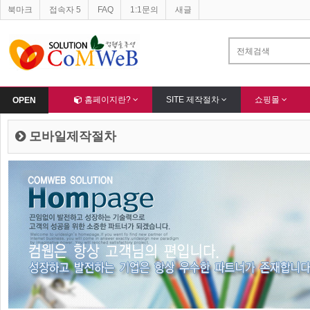
북마크
접속자 5
FAQ
1:1문의
새글
Home
홈페이지란?
SITE 제작절차
쇼핑몰
OPEN
모바일제작절차